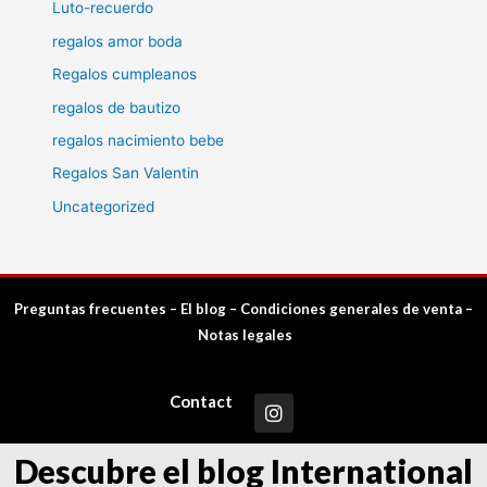
Luto-recuerdo
regalos amor boda
Regalos cumpleanos
regalos de bautizo
regalos nacimiento bebe
Regalos San Valentin
Uncategorized
Preguntas frecuentes
–
El blog
–
Condiciones generales de venta
–
Notas legales
Contact
Descubre el blog International