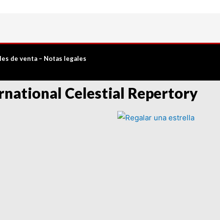
les de venta
–
Notas legales
rnational Celestial Repertory