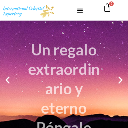
ario y
eterno
Póngale
nombre a
una
estrella