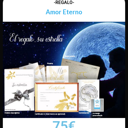
-REGALO-
Amor Eterno
75€