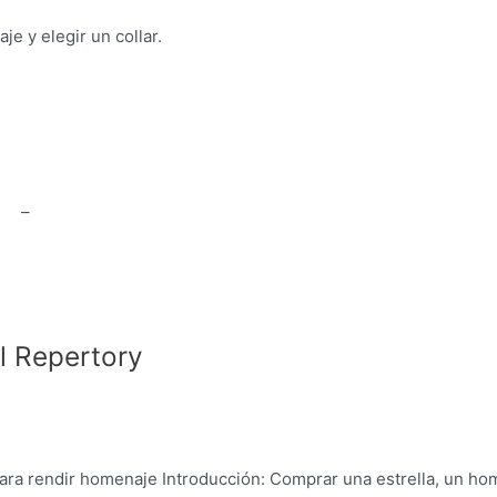
e y elegir un collar.
ta
–
Notas legales
al Repertory
para rendir homenaje Introducción: Comprar una estrella, un ho