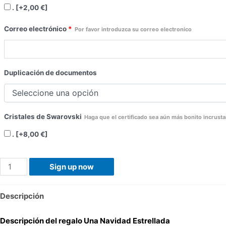
.
[+2,00 €]
Correo electrónico
*
Por favor introduzca su correo electronico
Duplicación de documentos
Cristales de Swarovski
Haga que el certificado sea aún más bonito incrusta
.
[+8,00 €]
Navidad
Sign up now
de
Estrellas
Descripción
cantidad
Descripción del regalo Una Navidad Estrellada