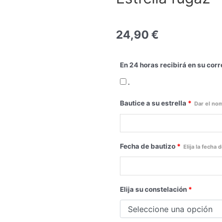
24,90
€
En 24 horas recibirá en su corr
.
Bautice a su estrella
*
Dar el nom
Fecha de bautizo
*
Elija la fecha 
Elija su constelación
*